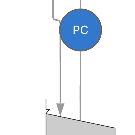
Este template de diagrama ER pode ajudá-lo a:
Ilustrar como entidades se relacionam entre si dentro de um
sistema.
Projetar ou depurar bancos de dados relacionais.
Colaborar com colegas e desenvolver seu diagrama ER.