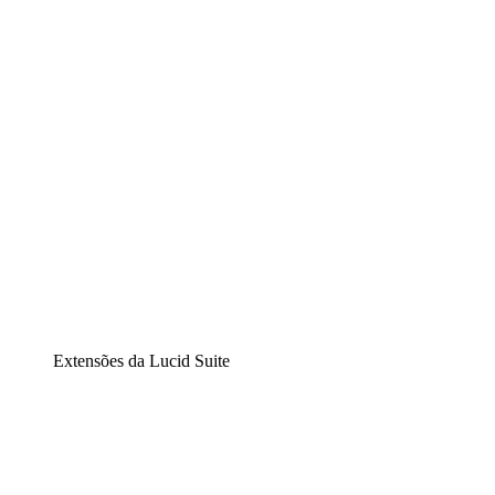
Diagramação inteligente
Lucidspark
Lousa interativa virtual
airfocus
Gestão de produtos e roadmaps
Extensões da Lucid Suite
Extensão Nuvem
Entenda e planeje melhor as mudanças futuras em sua
infraestrutura de nuvem.
Extensão Processos