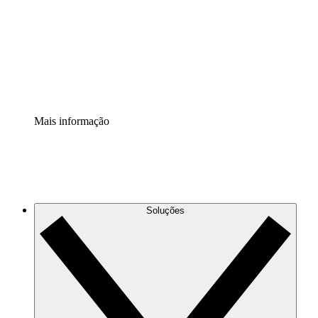
Padronize e melhore a governança da documentação de
processos.
Extensão de segurança
Adicione uma camada de segurança reforçada e
controle granular.
Mais informação
Soluções