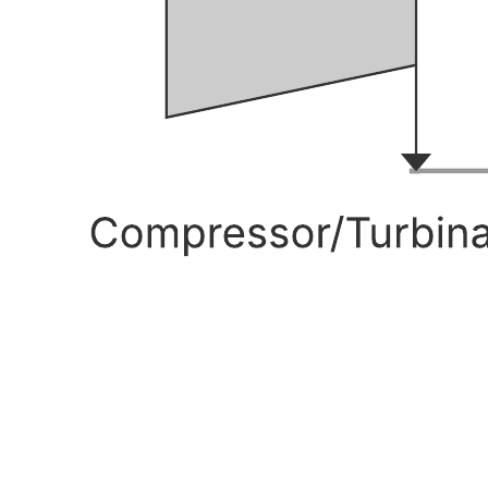
Abra este template e adicione conteúdo para personalizar o diagrama
ER em branco de acordo com o seu caso de uso.
Modelos relacionados