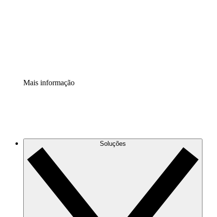
Padronize e melhore a governança da documentação de
processos.
Extensão de segurança
Adicione uma camada de segurança reforçada e
controle granular.
Mais informação
Soluções