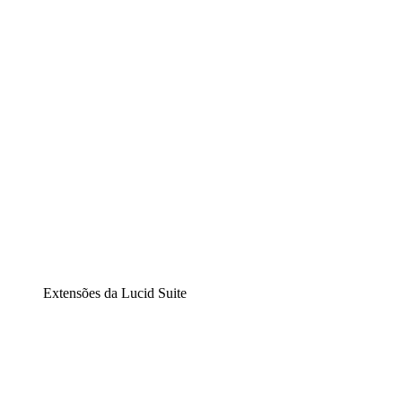
Diagramação inteligente
Lucidspark
Lousa interativa virtual
airfocus
Gestão de produtos e roadmaps
Extensões da Lucid Suite
Extensão Nuvem
Entenda e planeje melhor as mudanças futuras em sua
infraestrutura de nuvem.
Extensão Processos