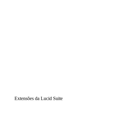
Diagramação inteligente
Lucidspark
Lousa interativa virtual
airfocus
Gestão de produtos e roadmaps
Extensões da Lucid Suite
Extensão Nuvem
Entenda e planeje melhor as mudanças futuras em sua inf
Extensão Processos