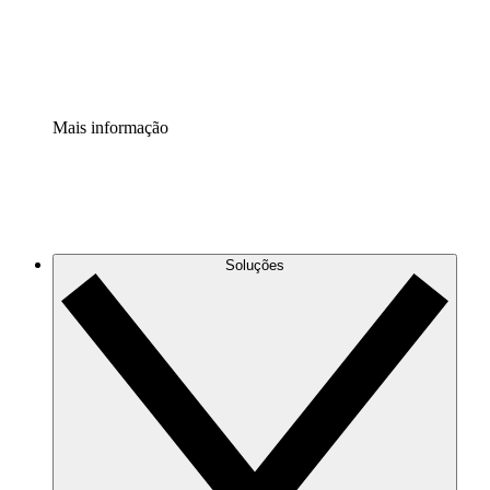
Padronize e melhore a governança da documentação de p
Extensão de segurança
Adicione uma camada de segurança reforçada e controle g
Mais informação
Soluções