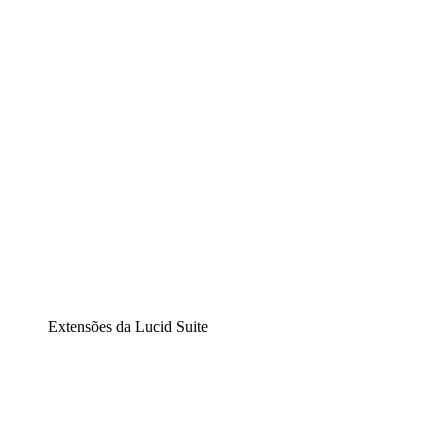
Diagramação inteligente
Lucidspark
Lousa interativa virtual
airfocus
Gestão de produtos e roadmaps
Extensões da Lucid Suite
Extensão Nuvem
Entenda e planeje melhor as mudanças futuras em sua inf
Extensão Processos