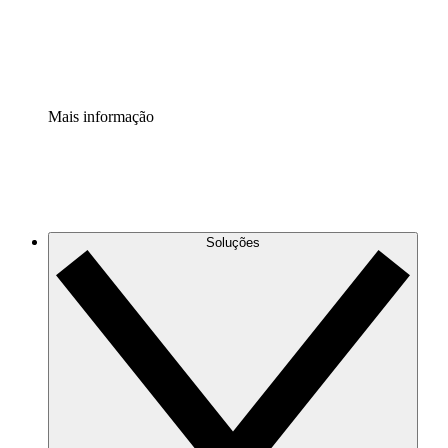
Padronize e melhore a governança da documentação de p
Extensão de segurança
Adicione uma camada de segurança reforçada e controle g
Mais informação
Soluções