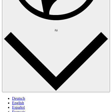
ru
Deutsch
English
Español
Français