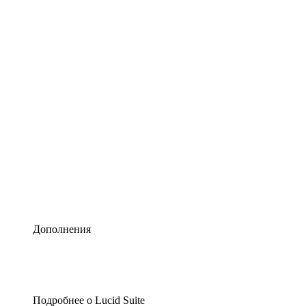
Умная схематизация
Lucidspark
Виртуальная доска для лучших идей
airfocus
Управление продуктами и дорожные карты
Дополнения
Подробнее о Lucid Suite