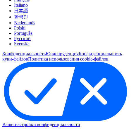
Italiano
日本語
한국인
Nederlands
Polski
Português
Pусский
Svenska
Конфиденциальность
Юриспруденция
Конфиденциальность
куки-файлов
Политика использования cookie-файлов
Ваши настройки конфиденциальности