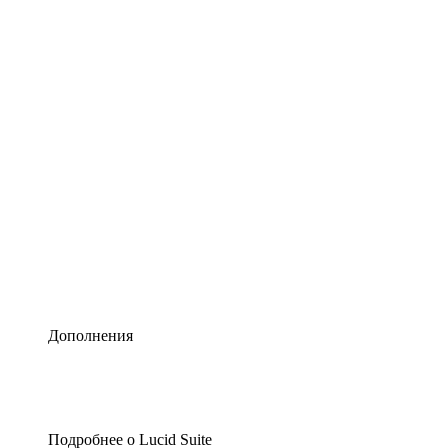
Умная схематизация
Lucidspark
Виртуальная доска для лучших идей
airfocus
Управление продуктами и дорожные карты
Дополнения
Подробнее о Lucid Suite