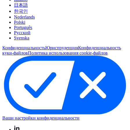
日本語
한국인
Nederlands
Polski
Português
Pусский
Svenska
Конфиденциальность
Юриспруденция
Конфиденциальность
куки-файлов
Политика использования cookie-файлов
Ваши настройки конфиденциальности