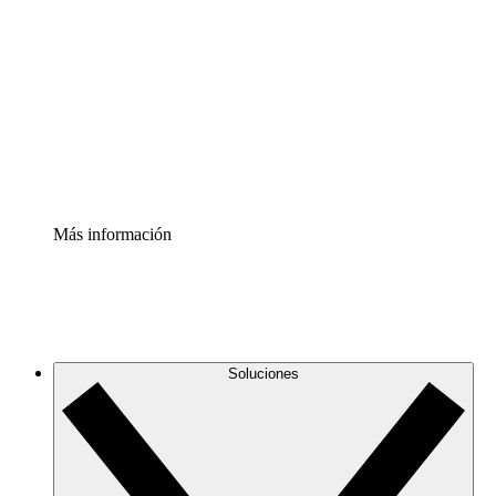
infraestructura de nube
Acelerador de Procesos
Estandariza y mejora el control de la documentación de
procesos
Enterprise Shield
Añade una capa de seguridad reforzada y control
detallado.
Más información
Soluciones