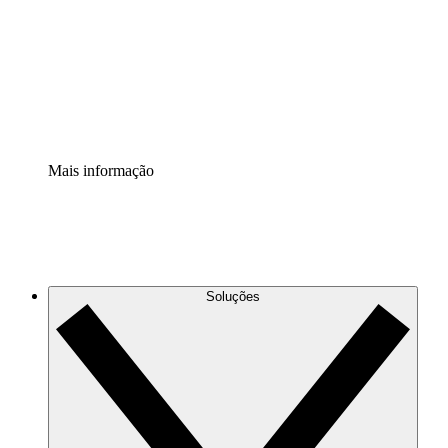
Padronize e melhore a governança da documentação de
processos.
Extensão de segurança
Adicione uma camada de segurança reforçada e
controle granular.
Mais informação
Soluções