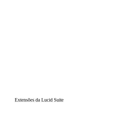
Diagramação inteligente
Lucidspark
Lousa interativa virtual
airfocus
Gestão de produtos e roadmaps
Extensões da Lucid Suite
Extensão Nuvem
Entenda e planeje melhor as mudanças futuras em sua
infraestrutura de nuvem.
Extensão Processos