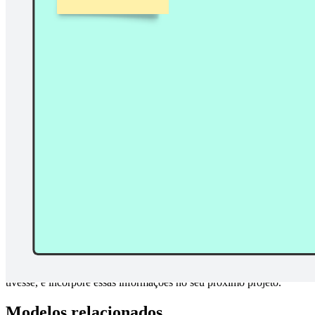
Use este modelo de Quatro Ls para organizar sua retrospectiva de
sprint e do projeto. Junte sua equipe para conversar sobre o que
você curtiu, o que aprendeu, o que faltou e o que você desejou que
tivesse, e incorpore essas informações no seu próximo projeto.
Modelos relacionados