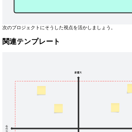
スプリントやプロジェクトの振り返りに役立つ4つの「L」
の振り返りテンプレートです。チームで集まり、良かった
点、学んだ点、欠けていた点、望ましい点などを話し合い、
次のプロジェクトにそうした視点を活かしましょう。
関連テンプレート