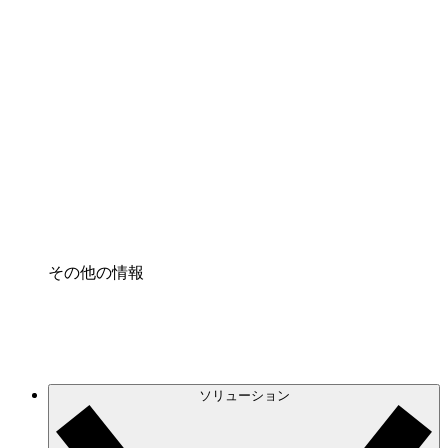
クラウドインフラに対する将来の変更をより良く
理解し、計画を立てましょう。
プロセスアクセル
プロセス文書化のガバナンスを標準化し、改善す
る。
Enterprise Shield
強化されたセキュリティと詳細な制御を追加す
る。
その他の情報
ソリューション