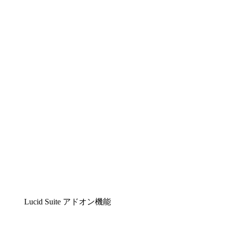
Lucidchart
複雑な内容をチームで分かりやすく理解できるイ
ンテリジェントな作図ソリューション
Lucidspark
チームが最高のアイデアを出し合い、行動につな
げられるバーチャルホワイトボード
airfocus
プロダクト管理・ロードマップツール
Lucid Suite アドオン機能
クラウドアクセル