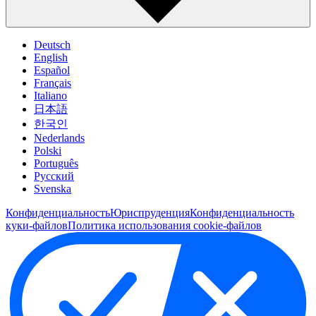
Deutsch
English
Español
Français
Italiano
日本語
한국인
Nederlands
Polski
Português
Pусский
Svenska
Конфиденциальность
Юриспруденция
Конфиденциальность
куки-файлов
Политика использования cookie-файлов