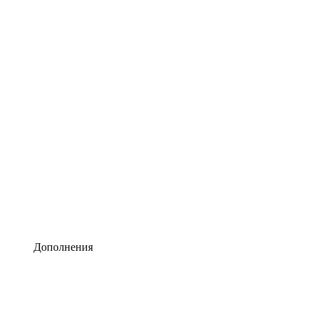
Lucidchart
Умная схематизация
Lucidspark
Виртуальная доска для лучших идей
airfocus
Управление продуктами и дорожные карты
Дополнения