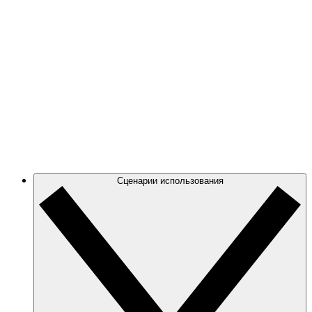
чтобы наглядно представить и оптимизировать
свое облако.
Azure
Отслеживайте все изменения в своей архитектуре
Azure с помощью высокоточных динамических
схем.
GCP
Создавайте и фильтруйте диаграммы GCP, чтобы
сосредоточиться на нужной информации.
Сценарии использования