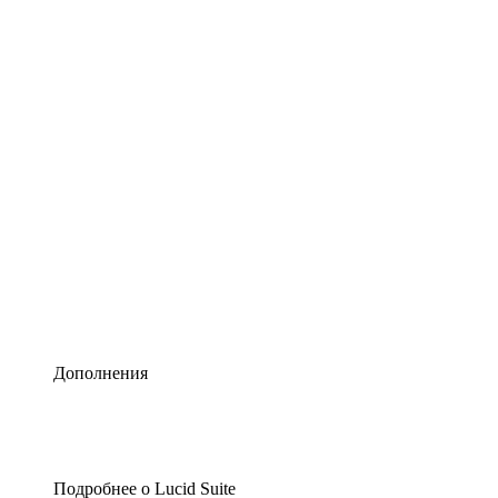
Умная схематизация
Lucidspark
Виртуальная доска для лучших идей
airfocus
Управление продуктами и дорожные карты
Дополнения
Подробнее о Lucid Suite