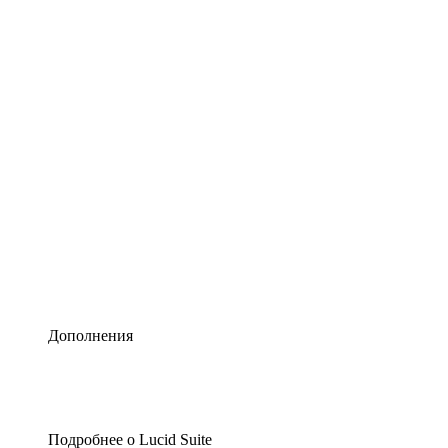
Умная схематизация
Lucidspark
Виртуальная доска для лучших идей
airfocus
Управление продуктами и дорожные карты
Дополнения
Подробнее о Lucid Suite