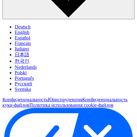
Deutsch
English
Español
Français
Italiano
日本語
한국인
Nederlands
Polski
Português
Pусский
Svenska
Конфиденциальность
Юриспруденция
Конфиденциальность
куки-файлов
Политика использования cookie-файлов