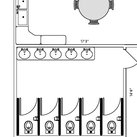
Этот подробный шаблон поможет вам:
— наметить планировку своего офиса (вид сверху);
— показать, где находятся и в каком отделе работают
сотрудники;
— сэкономить время ИТ-отделу, наглядно показав, какой
операционной системой пользуется каждый сотрудник.
Откройте шаблон, чтобы подробнее рассмотреть наш пример
и настроить его под свой проект.
Похожие шаблоны
Органиграмма