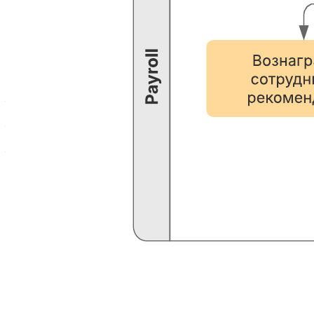
Этот шаблон поможет вам:
— понятно объяснить сотрудникам, как рекомендовать
соискателей;
— прояснить для бухгалтерии и отдела кадров процедуру и
временные рамки выдачи вознаграждений;
— взвесить разные варианты подачи рекомендаций и виды
вознаграждений, которые может предложить компания.
Откройте наш шаблон, чтобы увидеть подробный пример
процесса рекомендации соискателей, который вы сможете
отредактировать и применить в своих целях.
Похожие шаблоны