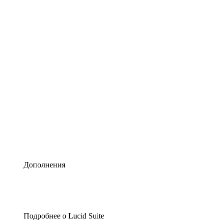
Умная схематизация
Lucidspark
Виртуальная доска для лучших идей
airfocus
Управление продуктами и дорожные карты
Дополнения
Подробнее о Lucid Suite