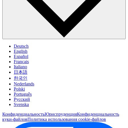
Deutsch
English
Español
Français
Italiano
日本語
한국인
Nederlands
Polski
Português
Pусский
Svenska
Конфиденциальность
Юриспруденция
Конфиденциальность
куки-файлов
Политика использования cookie-файлов