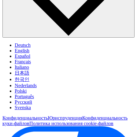
Deutsch
English
Español
Français
Italiano
日本語
한국인
Nederlands
Polski
Português
Pусский
Svenska
Конфиденциальность
Юриспруденция
Конфиденциальность
куки-файлов
Политика использования cookie-файлов