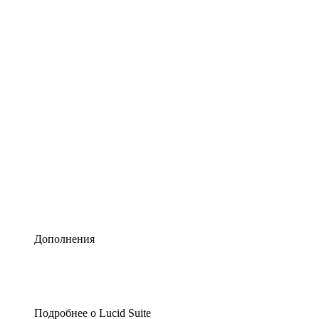
Умная схематизация
Lucidspark
Виртуальная доска для лучших идей
airfocus
Управление продуктами и дорожные карты
Дополнения
Подробнее о Lucid Suite