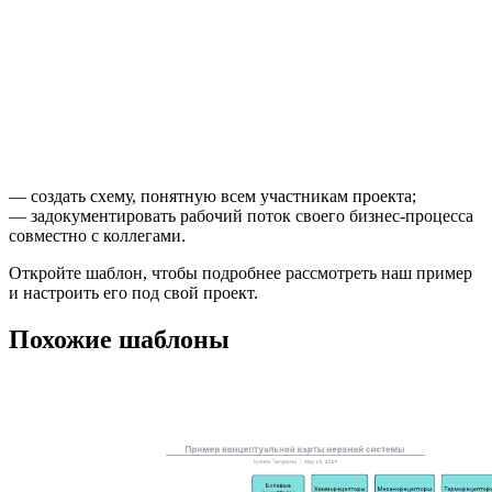
Наш шаблон совместной BPMN-схемы поможет:
— показать взаимодействие и обмен информацией между
двумя или более участниками;
— создать схему, понятную всем участникам проекта;
— задокументировать рабочий поток своего бизнес-процесса
совместно с коллегами.
Откройте шаблон, чтобы подробнее рассмотреть наш пример
и настроить его под свой проект.
Похожие шаблоны