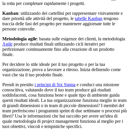
la rotta per completare rapidamente i progetti.
Kanban
: utilizzando dei cartellini per rappresentare visivamente e
dare priorità alle attività del progetto, le
tabelle Kanban
tengono
traccia delle fasi del progetto per mantenere aggiornate tutte le
persone coinvolte.
Metodologia agile
: basata sulle esigenze dei clienti, la metodologia
Agile
produce risultati finali utilizzando cicli iterativi per
perfezionare continuamente fino alla creazione di un prodotto
finale.
Per decidere lo stile ideale per il tuo progetto o per la tua
organizzazione, prova a lavorare a ritroso. Inizia definendo come
vuoi che sia il tuo prodotto finale.
Prendi in prestito
i principi di Six Sigma
e conduci una missione
conoscitiva, valutando dove il tuo team produce già risultati
soddisfacenti, cosa funziona bene e quale tipo di ambiente guida
questi risultati ideali. La tua organizzazione funziona meglio in team
di grandi dimensioni o in team di piccole dimensioni? I membri del
team preferiscono i programmi sprint di due settimane o processi più
liberi? Usa le informazioni che hai raccolto per avere un'idea di
quale metodologia di project management funziona al meglio per i
tuoi obiettivi, vincoli e tempistiche specifici.