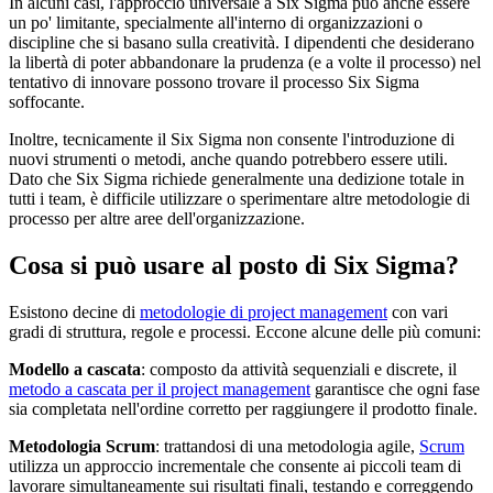
In alcuni casi, l'approccio universale a Six Sigma può anche essere
un po' limitante, specialmente all'interno di organizzazioni o
discipline che si basano sulla creatività. I dipendenti che desiderano
la libertà di poter abbandonare la prudenza (e a volte il processo) nel
tentativo di innovare possono trovare il processo Six Sigma
soffocante.
Inoltre, tecnicamente il Six Sigma non consente l'introduzione di
nuovi strumenti o metodi, anche quando potrebbero essere utili.
Dato che Six Sigma richiede generalmente una dedizione totale in
tutti i team, è difficile utilizzare o sperimentare altre metodologie di
processo per altre aree dell'organizzazione.
Cosa si può usare al posto di Six Sigma?
Esistono decine di
metodologie di project management
con vari
gradi di struttura, regole e processi. Eccone alcune delle più comuni:
Modello a cascata
: composto da attività sequenziali e discrete, il
metodo a cascata per il project management
garantisce che ogni fase
sia completata nell'ordine corretto per raggiungere il prodotto finale.
Metodologia Scrum
: trattandosi di una metodologia agile,
Scrum
utilizza un approccio incrementale che consente ai piccoli team di
lavorare simultaneamente sui risultati finali, testando e correggendo