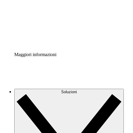
Acceleratore di processo
Standardizza e migliora la governance della
documentazione dei processi.
Enterprise Shield
Aggiungi un livello avanzato di sicurezza rafforzata e
controllo granulare.
Maggiori informazioni
Soluzioni