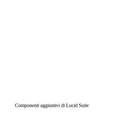
Lucidchart
Diagrammi intelligenti
Lucidspark
Lavagna virtuale
Airfocus
Gestione del prodotto e roadmap
Componenti aggiuntivi di Lucid Suite
Acceleratore cloud
Comprendi e pianifica meglio i futuri cambiamenti della
tua infrastruttura cloud.