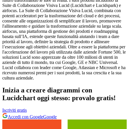
futuro trasformando le idee in realtà. I suoi prodotti includono la
Suite di Collaborazione Visiva Lucid (Lucidchart e Lucidspark) e
airfocus. La Suite di Collaborazione Visiva Lucid, combinata con
potenti acceleratori per la trasformazione del cloud e dei processi,
consente alle organizzazioni di semplificare il lavoro, promuovere
l'allineamento e guidare la trasformazione aziendale su larga scala.
airfocus, una piattaforma di gestione dei prodotti e roadmapping
basata sull’IA, estende queste funzionalità aiutando i team a dare
priorità al lavoro, definire la strategia di prodotto e allineare
l’esecuzione agli obiettivi aziendali. Oltre a essere la piattaforma per
l'accelerazione del lavoro più utilizzata dalle aziende Fortune 500, le
soluzioni Lucid sono apprezzate da oltre 100 milioni di utenti in
aziende di tutto il mondo, tra cui Google, GE e NBC Universal.
Lucid collabora con leader come Google, Atlassian e Microsoft e ha
ricevuto numerosi premi per i suoi prodotti, la sua crescita e la sua
cultura aziendale.
Inizia a creare diagrammi con
Lucidchart oggi stesso: provalo gratis!
Iscriviti gratis
Accedi con Google
Google