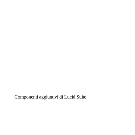
Diagrammi intelligenti
Lucidspark
Lavagna virtuale
Airfocus
Gestione del prodotto e roadmap
Componenti aggiuntivi di Lucid Suite
Acceleratore cloud
Comprendi e pianifica meglio i futuri cambiamenti della tu
Acceleratore di processo