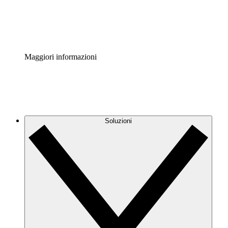
Standardizza e migliora la governance della documentazio
Enterprise Shield
Aggiungi un livello avanzato di sicurezza rafforzata e con
Maggiori informazioni
Soluzioni