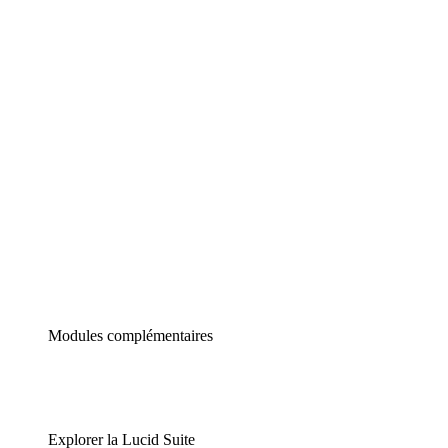
Diagrammes intelligents
Lucidspark
Tableau blanc virtuel
airfocus
Gestion de produit et roadmapping
Modules complémentaires
Explorer la Lucid Suite