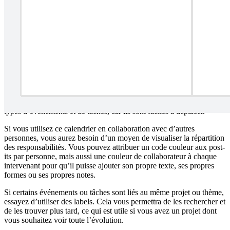
de sa flexibilité, de sa transparence et de sa collaboration.
Comment faire un calendrier mensuel
dans Lucidspark avec ce modèle ?
Chaque mois, revenez sur cette page pour télécharger le calendrier
du mois suivant. Partagez-le avec votre équipe et commencez à
ajouter des événements ou des tâches. Les échéances strictes ou les
événements précis peuvent être inscrits directement sur le calendrier,
mais nous vous conseillons d’utiliser des post-its pour les autres
types d’événements et de tâches, car ils sont faciles à déplacer.
Si vous utilisez ce calendrier en collaboration avec d’autres
personnes, vous aurez besoin d’un moyen de visualiser la répartition
des responsabilités. Vous pouvez attribuer un code couleur aux post-
its par personne, mais aussi une couleur de collaborateur à chaque
intervenant pour qu’il puisse ajouter son propre texte, ses propres
formes ou ses propres notes.
Si certains événements ou tâches sont liés au même projet ou thème,
essayez d’utiliser des labels. Cela vous permettra de les rechercher et
de les trouver plus tard, ce qui est utile si vous avez un projet dont
vous souhaitez voir toute l’évolution.