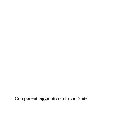
Diagrammi intelligenti
Lucidspark
Lavagna virtuale
Airfocus
Gestione del prodotto e roadmap
Componenti aggiuntivi di Lucid Suite
Acceleratore cloud
Comprendi e pianifica meglio i futuri cambiamenti della
tua infrastruttura cloud.
Acceleratore di processo