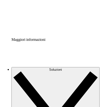
Standardizza e migliora la governance della
documentazione dei processi.
Enterprise Shield
Aggiungi un livello avanzato di sicurezza rafforzata e
controllo granulare.
Maggiori informazioni
Soluzioni