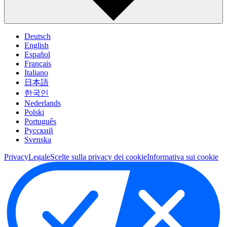
Deutsch
English
Español
Français
Italiano
日本語
한국인
Nederlands
Polski
Português
Pусский
Svenska
Privacy
Legale
Scelte sulla privacy dei cookie
Informativa sui cookie