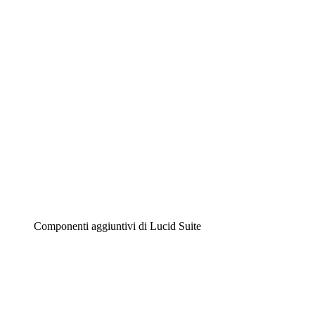
Diagrammi intelligenti
Lucidspark
Lavagna virtuale
Airfocus
Gestione del prodotto e roadmap
Componenti aggiuntivi di Lucid Suite
Acceleratore cloud
Comprendi e pianifica meglio i futuri cambiamenti della
tua infrastruttura cloud.
Acceleratore di processo