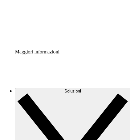
Standardizza e migliora la governance della
documentazione dei processi.
Enterprise Shield
Aggiungi un livello avanzato di sicurezza rafforzata e
controllo granulare.
Maggiori informazioni
Soluzioni