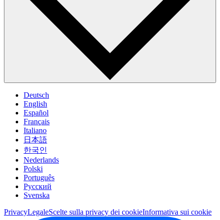
Deutsch
English
Español
Français
Italiano
日本語
한국인
Nederlands
Polski
Português
Pусский
Svenska
Privacy
Legale
Scelte sulla privacy dei cookie
Informativa sui cookie