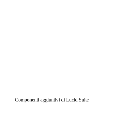
Diagrammi intelligenti
Lucidspark
Lavagna virtuale
Airfocus
Gestione del prodotto e roadmap
Componenti aggiuntivi di Lucid Suite
Acceleratore cloud
Comprendi e pianifica meglio i futuri cambiamenti della
tua infrastruttura cloud.
Acceleratore di processo