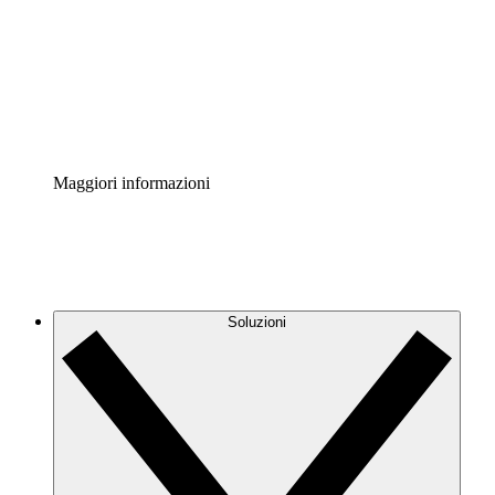
Standardizza e migliora la governance della
documentazione dei processi.
Enterprise Shield
Aggiungi un livello avanzato di sicurezza rafforzata e
controllo granulare.
Maggiori informazioni
Soluzioni