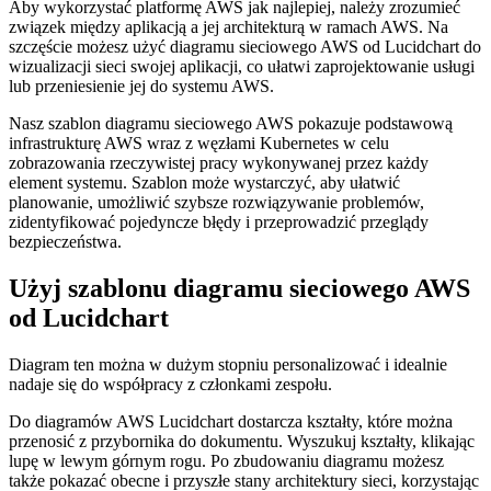
Aby wykorzystać platformę AWS jak najlepiej, należy zrozumieć
związek między aplikacją a jej architekturą w ramach AWS. Na
szczęście możesz użyć diagramu sieciowego AWS od Lucidchart do
wizualizacji sieci swojej aplikacji, co ułatwi zaprojektowanie usługi
lub przeniesienie jej do systemu AWS.
Nasz szablon diagramu sieciowego AWS pokazuje podstawową
infrastrukturę AWS wraz z węzłami Kubernetes w celu
zobrazowania rzeczywistej pracy wykonywanej przez każdy
element systemu. Szablon może wystarczyć, aby ułatwić
planowanie, umożliwić szybsze rozwiązywanie problemów,
zidentyfikować pojedyncze błędy i przeprowadzić przeglądy
bezpieczeństwa.
Użyj szablonu diagramu sieciowego AWS
od Lucidchart
Diagram ten można w dużym stopniu personalizować i idealnie
nadaje się do współpracy z członkami zespołu.
Do diagramów AWS Lucidchart dostarcza kształty, które można
przenosić z przybornika do dokumentu. Wyszukuj kształty, klikając
lupę w lewym górnym rogu. Po zbudowaniu diagramu możesz
także pokazać obecne i przyszłe stany architektury sieci, korzystając