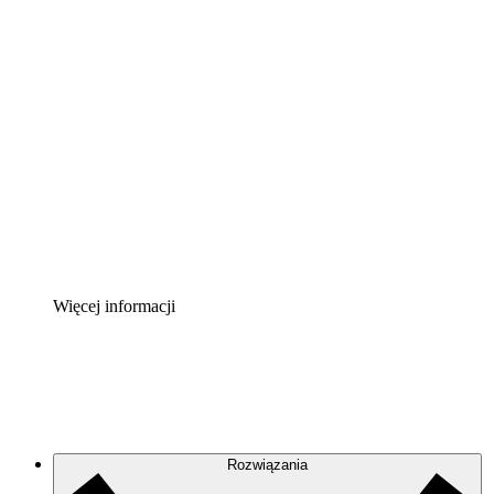
Akcelerator chmury
Lepiej zrozum i zaplanuj przyszłe zmiany w
infrastrukturze chmurowej.
Akcelerator Procesu
Standaryzuj i usprawnij ład organizacyjny w zakresie
dokumentacji procesów.
Enterprise Shield
Zapewnij dodatkową warstwę wzmocnionych
zabezpieczeń i szczegółową kontrolę.
Więcej informacji
Rozwiązania