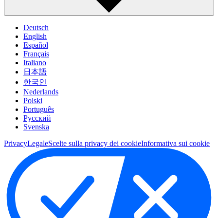
Deutsch
English
Español
Français
Italiano
日本語
한국인
Nederlands
Polski
Português
Pусский
Svenska
Privacy
Legale
Scelte sulla privacy dei cookie
Informativa sui cookie