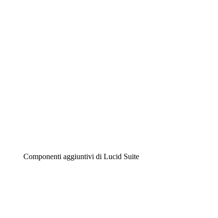
Diagrammi intelligenti
Lucidspark
Lavagna virtuale
Airfocus
Gestione del prodotto e roadmap
Componenti aggiuntivi di Lucid Suite
Acceleratore cloud
Comprendi e pianifica meglio i futuri cambiamenti della
tua infrastruttura cloud.
Acceleratore di processo