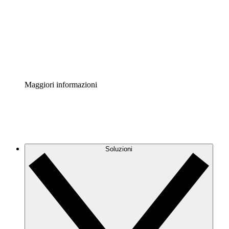
Standardizza e migliora la governance della
documentazione dei processi.
Enterprise Shield
Aggiungi un livello avanzato di sicurezza rafforzata e
controllo granulare.
Maggiori informazioni
Soluzioni