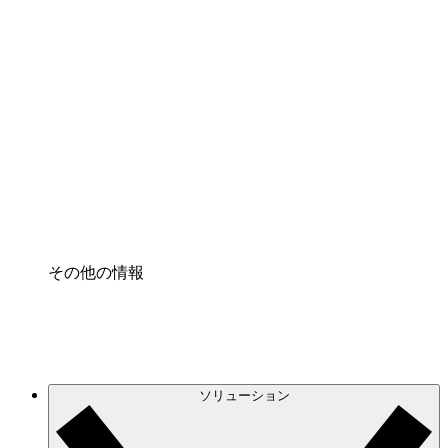
クラウドインフラに対する将来の変更をより良く
理解し、計画を立てましょう。
プロセスアクセル
プロセス文書化のガバナンスを標準化し、改善す
る。
Enterprise Shield
強化されたセキュリティと詳細な制御を追加す
る。
その他の情報
ソリューション