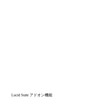
Lucidchart
複雑な内容をチームで分かりやすく理解できるイ
ンテリジェントな作図ソリューション
Lucidspark
チームが最高のアイデアを出し合い、行動につな
げられるバーチャルホワイトボード
airfocus
プロダクト管理・ロードマップツール
Lucid Suite アドオン機能
クラウドアクセル