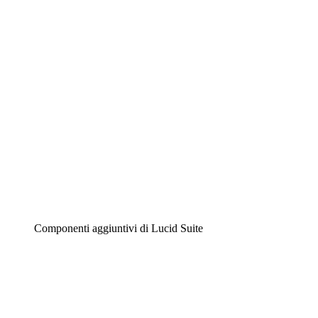
Diagrammi intelligenti
Lucidspark
Lavagna virtuale
Airfocus
Gestione del prodotto e roadmap
Componenti aggiuntivi di Lucid Suite
Acceleratore cloud
Comprendi e pianifica meglio i futuri cambiamenti della
tua infrastruttura cloud.
Acceleratore di processo