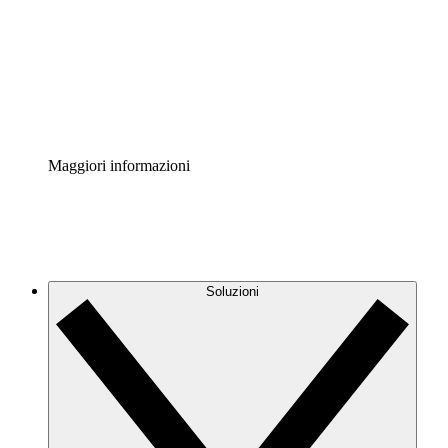
Standardizza e migliora la governance della
documentazione dei processi.
Enterprise Shield
Aggiungi un livello avanzato di sicurezza rafforzata e
controllo granulare.
Maggiori informazioni
Soluzioni