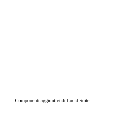
Diagrammi intelligenti
Lucidspark
Lavagna virtuale
Airfocus
Gestione del prodotto e roadmap
Componenti aggiuntivi di Lucid Suite
Acceleratore cloud
Comprendi e pianifica meglio i futuri cambiamenti della tu
Acceleratore di processo