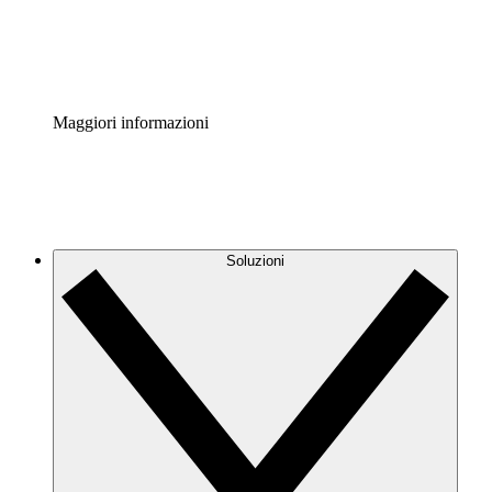
Standardizza e migliora la governance della documentazio
Enterprise Shield
Aggiungi un livello avanzato di sicurezza rafforzata e con
Maggiori informazioni
Soluzioni