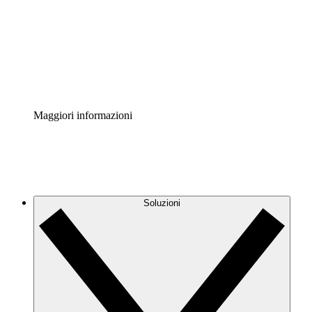
Standardizza e migliora la governance della
documentazione dei processi.
Enterprise Shield
Aggiungi un livello avanzato di sicurezza rafforzata e
controllo granulare.
Maggiori informazioni
Soluzioni