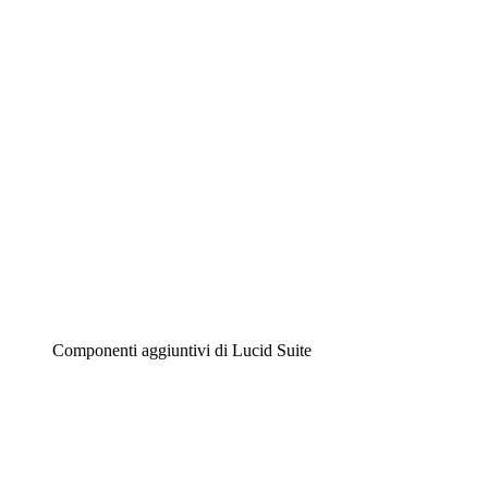
Diagrammi intelligenti
Lucidspark
Lavagna virtuale
Airfocus
Gestione del prodotto e roadmap
Componenti aggiuntivi di Lucid Suite
Acceleratore cloud
Comprendi e pianifica meglio i futuri cambiamenti della
tua infrastruttura cloud.
Acceleratore di processo