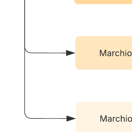
Questo modello di diagramma di struttura aziendale può aiutarti a:
Illustrare la struttura organizzativa di un'azienda.
Mostrare come una specifica unità aziendale rientra in
un'organizzazione più grande.
Mostrare la gerarchia e la funzione di un'unità aziendale.
Apri questo modello e aggiungi contenuti per adattare questo
diagramma di struttura aziendale al tuo caso d'uso.
Modelli correlati