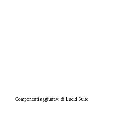
Diagrammi intelligenti
Lucidspark
Lavagna virtuale
Airfocus
Gestione del prodotto e roadmap
Componenti aggiuntivi di Lucid Suite
Acceleratore cloud
Comprendi e pianifica meglio i futuri cambiamenti della
tua infrastruttura cloud.
Acceleratore di processo