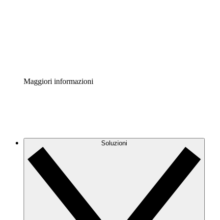
Standardizza e migliora la governance della
documentazione dei processi.
Enterprise Shield
Aggiungi un livello avanzato di sicurezza rafforzata e
controllo granulare.
Maggiori informazioni
Soluzioni