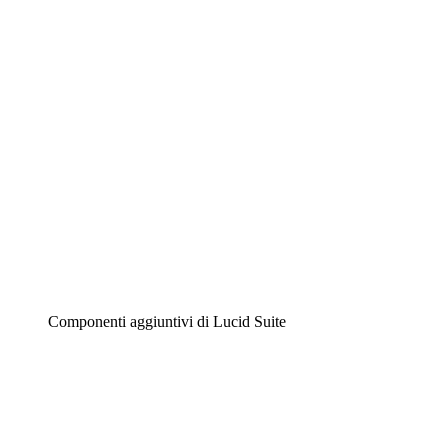
Diagrammi intelligenti
Lucidspark
Lavagna virtuale
Airfocus
Gestione del prodotto e roadmap
Componenti aggiuntivi di Lucid Suite
Acceleratore cloud
Comprendi e pianifica meglio i futuri cambiamenti della
tua infrastruttura cloud.
Acceleratore di processo