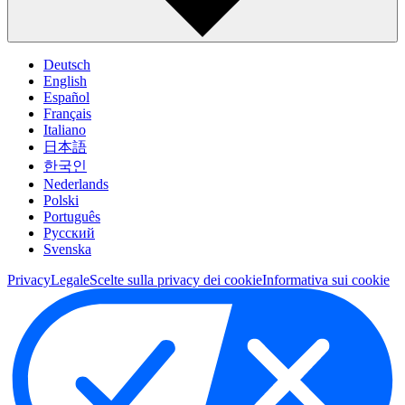
Deutsch
English
Español
Français
Italiano
日本語
한국인
Nederlands
Polski
Português
Pусский
Svenska
Privacy
Legale
Scelte sulla privacy dei cookie
Informativa sui cookie