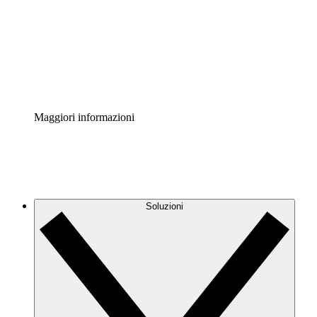
Standardizza e migliora la governance della
documentazione dei processi.
Enterprise Shield
Aggiungi un livello avanzato di sicurezza rafforzata e
controllo granulare.
Maggiori informazioni
Soluzioni