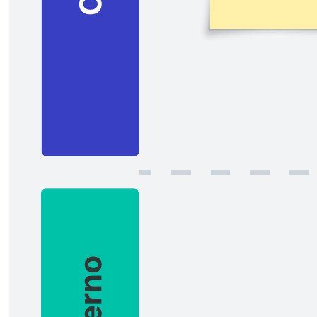
Mantieni i team allineati sugli obiettivi strategici con una mappa
strategica. Le mappe strategiche ti aiutano a illustrare i tuoi obiettivi