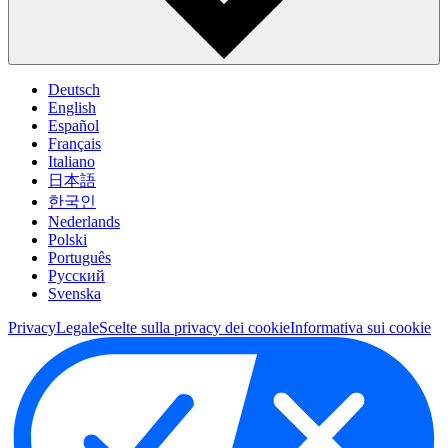
Deutsch
English
Español
Français
Italiano
日本語
한국인
Nederlands
Polski
Português
Pусский
Svenska
Privacy
Legale
Scelte sulla privacy dei cookie
Informativa sui cookie