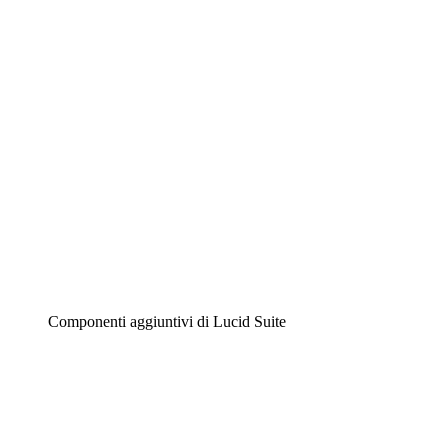
Diagrammi intelligenti
Lucidspark
Lavagna virtuale
Airfocus
Gestione del prodotto e roadmap
Componenti aggiuntivi di Lucid Suite
Acceleratore cloud
Comprendi e pianifica meglio i futuri cambiamenti della
tua infrastruttura cloud.
Acceleratore di processo