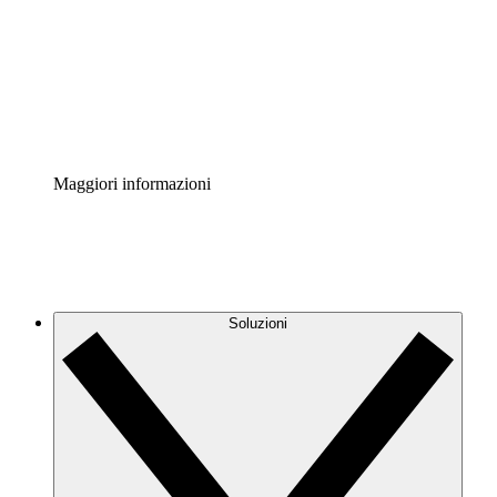
Standardizza e migliora la governance della
documentazione dei processi.
Enterprise Shield
Aggiungi un livello avanzato di sicurezza rafforzata e
controllo granulare.
Maggiori informazioni
Soluzioni