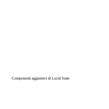
Diagrammi intelligenti
Lucidspark
Lavagna virtuale
Airfocus
Gestione del prodotto e roadmap
Componenti aggiuntivi di Lucid Suite
Acceleratore cloud
Comprendi e pianifica meglio i futuri cambiamenti della tu
Acceleratore di processo