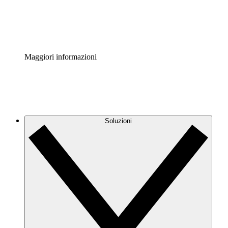
Standardizza e migliora la governance della documentazio
Enterprise Shield
Aggiungi un livello avanzato di sicurezza rafforzata e con
Maggiori informazioni
Soluzioni