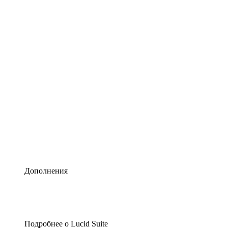
Умная схематизация
Lucidspark
Виртуальная доска для лучших идей
airfocus
Управление продуктами и дорожные карты
Дополнения
Подробнее о Lucid Suite