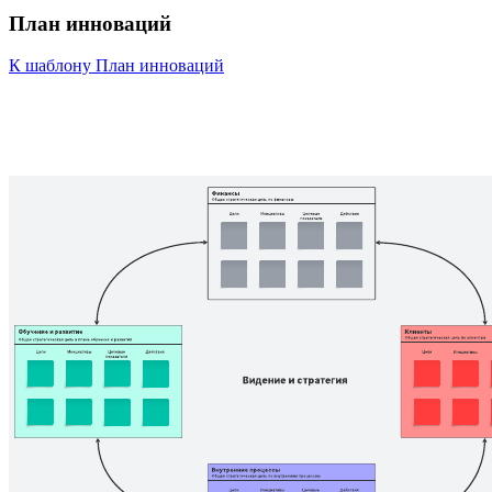
План инноваций
К шаблону План инноваций