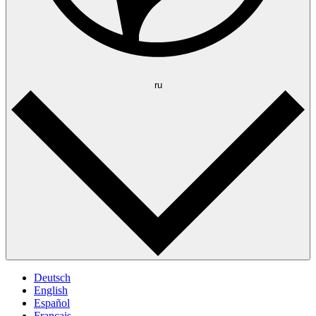
ru
Deutsch
English
Español
Français