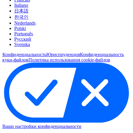
Italiano
日本語
한국인
Nederlands
Polski
Português
Pусский
Svenska
Конфиденциальность
Юриспруденция
Конфиденциальность
куки-файлов
Политика использования cookie-файлов
Ваши настройки конфиденциальности