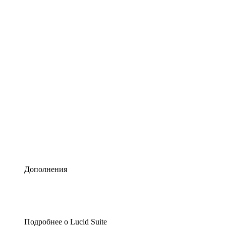
Умная схематизация
Lucidspark
Виртуальная доска для лучших идей
airfocus
Управление продуктами и дорожные карты
Дополнения
Подробнее о Lucid Suite