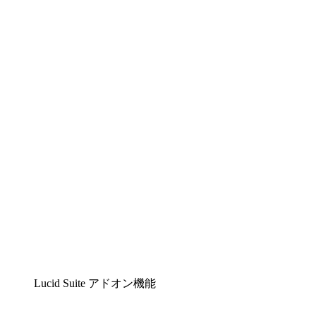
Lucidchart
複雑な内容をチームで分かりやすく理解できるイ
ンテリジェントな作図ソリューション
Lucidspark
チームが最高のアイデアを出し合い、行動につな
げられるバーチャルホワイトボード
airfocus
プロダクト管理・ロードマップツール
Lucid Suite アドオン機能
クラウドアクセル