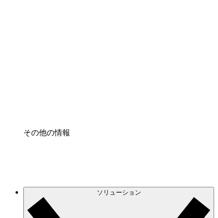
クラウドインフラに対する将来の変更をより良く
理解し、計画を立てましょう。
プロセスアクセル
プロセス文書化のガバナンスを標準化し、改善す
る。
Enterprise Shield
強化されたセキュリティと詳細な制御を追加す
る。
その他の情報
ソリューション