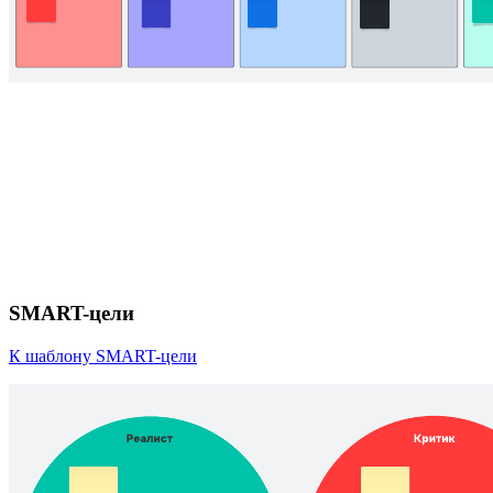
SMART-цели
К шаблону SMART-цели