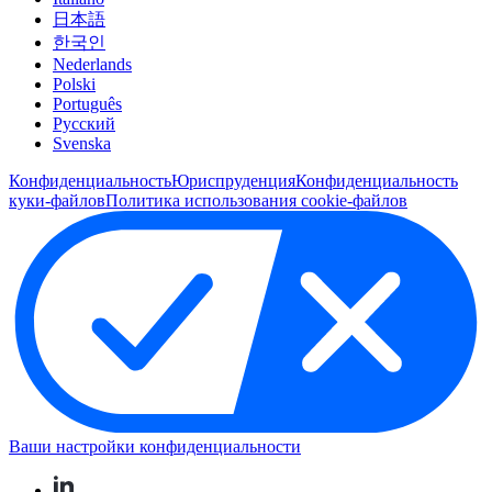
日本語
한국인
Nederlands
Polski
Português
Pусский
Svenska
Конфиденциальность
Юриспруденция
Конфиденциальность
куки-файлов
Политика использования cookie-файлов
Ваши настройки конфиденциальности