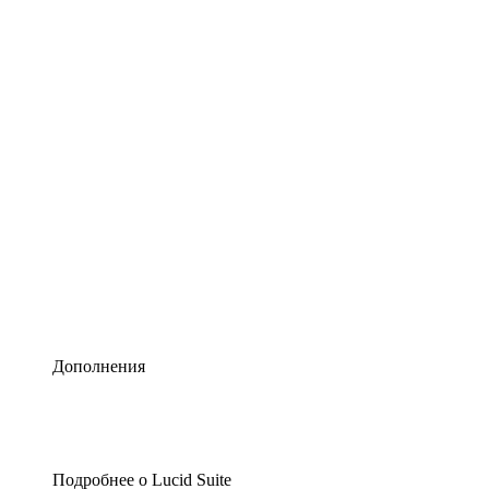
Умная схематизация
Lucidspark
Виртуальная доска для лучших идей
airfocus
Управление продуктами и дорожные карты
Дополнения
Подробнее о Lucid Suite