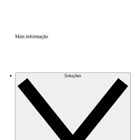
Padronize e melhore a governança da documentação de p
Extensão de segurança
Adicione uma camada de segurança reforçada e controle g
Mais informação
Soluções