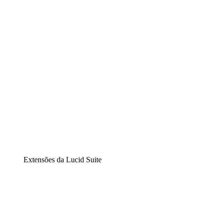
Diagramação inteligente
Lucidspark
Lousa interativa virtual
airfocus
Gestão de produtos e roadmaps
Extensões da Lucid Suite
Extensão Nuvem
Entenda e planeje melhor as mudanças futuras em sua inf
Extensão Processos