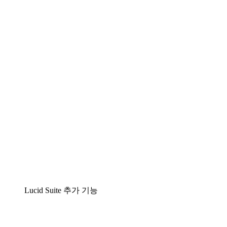
팀이 복잡성을 명확성으로 바꿀 수 있는 지능형 다
이어그램 작성 솔루션
Lucidspark
팀이 최고의 아이디어를 제시하고 실행할 수 있는
가상 화이트보드
airfocus
제품 관리 및 로드매핑
Lucid Suite 추가 기능
클라우드 액셀러레이터