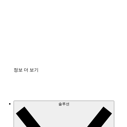
클라우드 인프라에 대한 이해도를 높이고 향후 변
화를 계획할 수 있습니다.
프로세스 액셀러레이터
프로세스 문서의 거버넌스를 표준화하고 개선할
수 있습니다.
Enterprise Shield
보안을 강화하고 세분화된 제어 계층을 추가할 수
있습니다.
정보 더 보기
솔루션