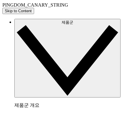
PINGDOM_CANARY_STRING
Skip to Content
제품군
제품군 개요
Lucidchart