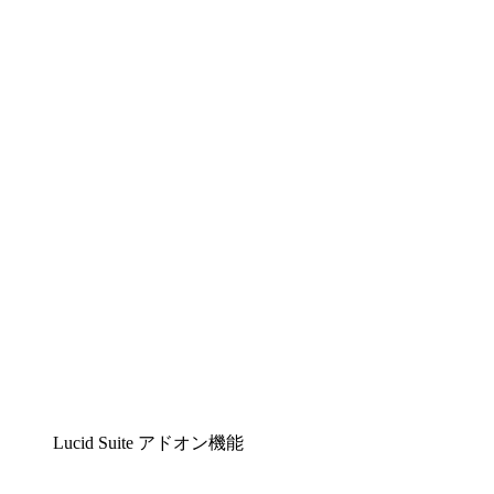
Lucidchart
複雑な内容をチームで分かりやすく理解できるイ
ンテリジェントな作図ソリューション
Lucidspark
チームが最高のアイデアを出し合い、行動につな
げられるバーチャルホワイトボード
airfocus
プロダクト管理・ロードマップツール
Lucid Suite アドオン機能
クラウドアクセル