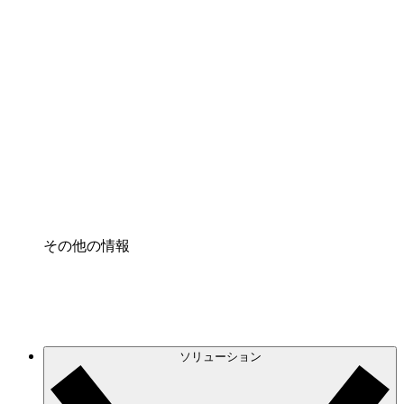
クラウドインフラに対する将来の変更をより良く
理解し、計画を立てましょう。
プロセスアクセル
プロセス文書化のガバナンスを標準化し、改善す
る。
Enterprise Shield
強化されたセキュリティと詳細な制御を追加す
る。
その他の情報
ソリューション