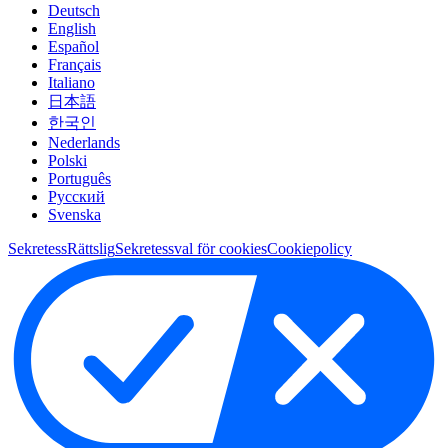
Deutsch
English
Español
Français
Italiano
日本語
한국인
Nederlands
Polski
Português
Pусский
Svenska
Sekretess
Rättslig
Sekretessval för cookies
Cookiepolicy