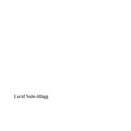
Intelligent diagramskapande
Lucidspark
Virtuell whiteboardanvändning
airfocus
Produkthantering och skapande av färdplaner
Lucid Suite-tillägg
Molnaccelerator
Förstå och planera bättre för framtida förändringar av
din molninfrastruktur.