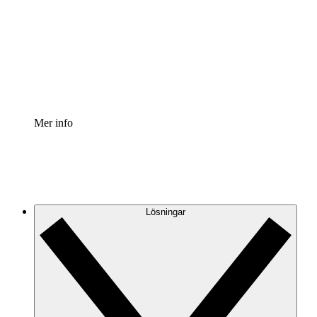
Processaccelerator
Standardisera och förbättra styrningen av
processdokumentation.
Enterprise shield
Lägg till ett förbättrat lager av förstärkt säkerhet och
detaljerad kontroll.
Mer info
Lösningar