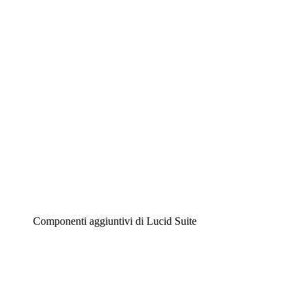
Diagrammi intelligenti
Lucidspark
Lavagna virtuale
Airfocus
Gestione del prodotto e roadmap
Componenti aggiuntivi di Lucid Suite
Acceleratore cloud
Comprendi e pianifica meglio i futuri cambiamenti della
tua infrastruttura cloud.
Acceleratore di processo