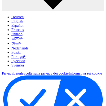
Deutsch
English
Español
Français
Italiano
日本語
한국인
Nederlands
Polski
Português
Pусский
Svenska
Privacy
Legale
Scelte sulla privacy dei cookie
Informativa sui cookie