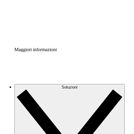
Standardizza e migliora la governance della
documentazione dei processi.
Enterprise Shield
Aggiungi un livello avanzato di sicurezza rafforzata e
controllo granulare.
Maggiori informazioni
Soluzioni