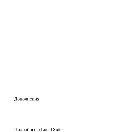
Умная схематизация
Lucidspark
Виртуальная доска для лучших идей
airfocus
Управление продуктами и дорожные карты
Дополнения
Подробнее о Lucid Suite