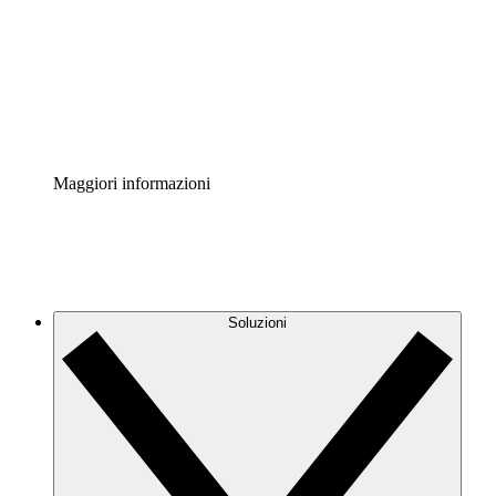
Standardizza e migliora la governance della
documentazione dei processi.
Enterprise Shield
Aggiungi un livello avanzato di sicurezza rafforzata e
controllo granulare.
Maggiori informazioni
Soluzioni