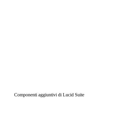
Diagrammi intelligenti
Lucidspark
Lavagna virtuale
Airfocus
Gestione del prodotto e roadmap
Componenti aggiuntivi di Lucid Suite
Acceleratore cloud
Comprendi e pianifica meglio i futuri cambiamenti della
tua infrastruttura cloud.
Acceleratore di processo