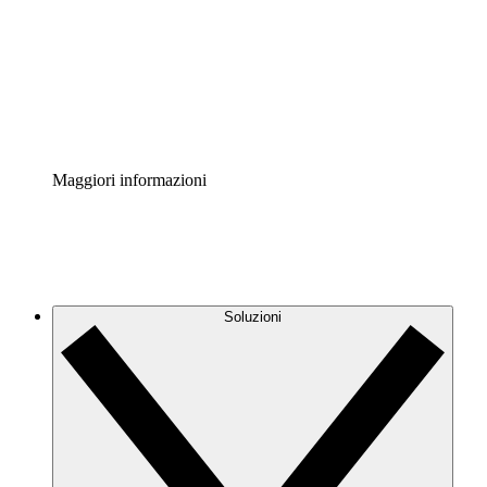
Standardizza e migliora la governance della
documentazione dei processi.
Enterprise Shield
Aggiungi un livello avanzato di sicurezza rafforzata e
controllo granulare.
Maggiori informazioni
Soluzioni