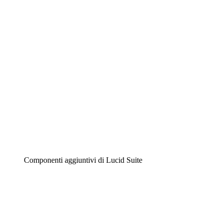
Diagrammi intelligenti
Lucidspark
Lavagna virtuale
Airfocus
Gestione del prodotto e roadmap
Componenti aggiuntivi di Lucid Suite
Acceleratore cloud
Comprendi e pianifica meglio i futuri cambiamenti della
tua infrastruttura cloud.
Acceleratore di processo