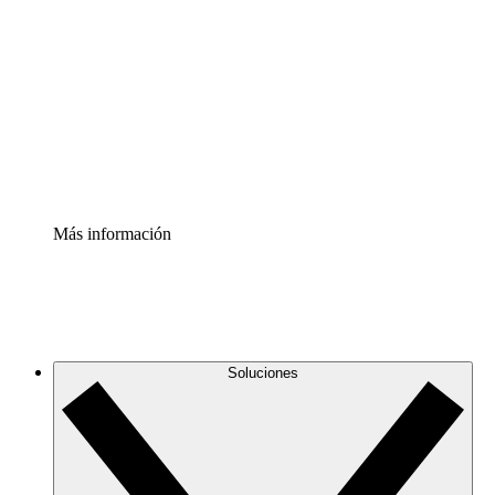
infraestructura de nube
Acelerador de Procesos
Estandariza y mejora el control de la documentación de
procesos
Enterprise Shield
Añade una capa de seguridad reforzada y control
detallado.
Más información
Soluciones