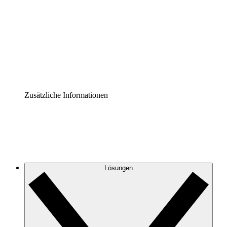
Prozess-Accelerator
Governance der Prozessdokumentation vereinheitlichen
und stärken.
Enterprise Shield
Zusätzliche Sicherheitslayer und granulare
Zugriffskontrolle.
Zusätzliche Informationen
Lösungen