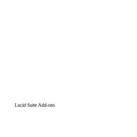
Lucidchart
Intelligente Diagrammerstellung
Lucidspark
Digitales Whiteboarding
airfocus
Produktmanagement und -roadmapping
Lucid Suite Add-ons
Cloud-Accelerator
Besseres Verständnis und Planung künftiger Cloud-
Infrastruktur-Änderungen.