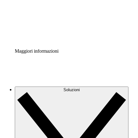
Standardizza e migliora la governance della
documentazione dei processi.
Enterprise Shield
Aggiungi un livello avanzato di sicurezza rafforzata e
controllo granulare.
Maggiori informazioni
Soluzioni