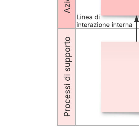
Questo modello di piano di servizio con sequenza temporale può
aiutarti a:
Visualizzare le connessioni tra servizi e processi in un
percorso del cliente.
Mostrare inefficienze o punti deboli nel tuo processo attuale.
Mappare i processi ideali (futuri) per migliorare l'esperienza
del cliente.
Apri questo modello e aggiungi contenuti per adattare questo piano
di servizio al tuo caso d'uso.
Modelli correlati