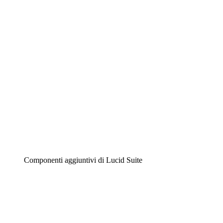
Diagrammi intelligenti
Lucidspark
Lavagna virtuale
Airfocus
Gestione del prodotto e roadmap
Componenti aggiuntivi di Lucid Suite
Acceleratore cloud
Comprendi e pianifica meglio i futuri cambiamenti della
tua infrastruttura cloud.
Acceleratore di processo