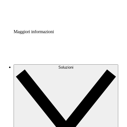
Standardizza e migliora la governance della documentazio
Enterprise Shield
Aggiungi un livello avanzato di sicurezza rafforzata e con
Maggiori informazioni
Soluzioni