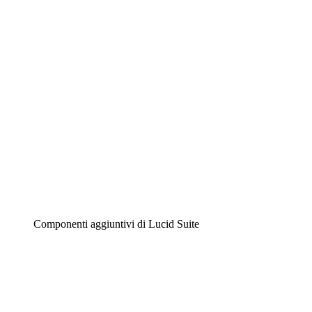
Diagrammi intelligenti
Lucidspark
Lavagna virtuale
Airfocus
Gestione del prodotto e roadmap
Componenti aggiuntivi di Lucid Suite
Acceleratore cloud
Comprendi e pianifica meglio i futuri cambiamenti della tu
Acceleratore di processo