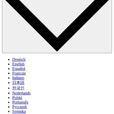
Deutsch
English
Español
Français
Italiano
日本語
한국인
Nederlands
Polski
Português
Pусский
Svenska