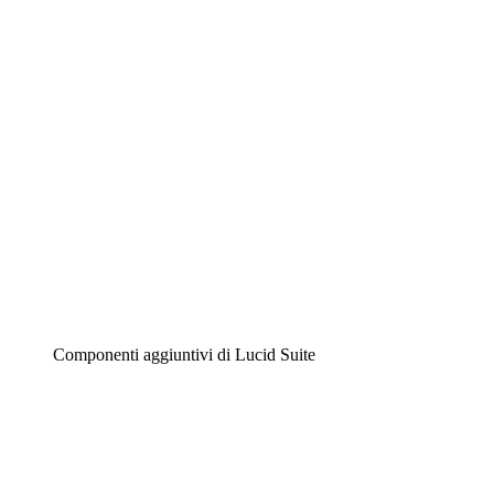
Diagrammi intelligenti
Lucidspark
Lavagna virtuale
Airfocus
Gestione del prodotto e roadmap
Componenti aggiuntivi di Lucid Suite
Acceleratore cloud
Comprendi e pianifica meglio i futuri cambiamenti della
tua infrastruttura cloud.
Acceleratore di processo