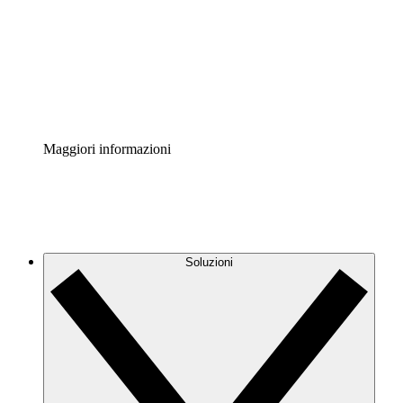
Standardizza e migliora la governance della
documentazione dei processi.
Enterprise Shield
Aggiungi un livello avanzato di sicurezza rafforzata e
controllo granulare.
Maggiori informazioni
Soluzioni