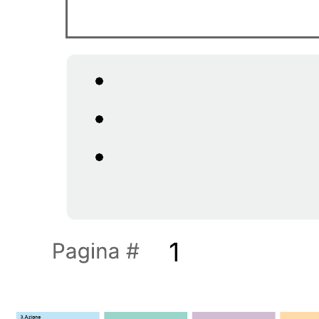
Visualizzare uno scenario specifico.
Evidenziare gli eventi affrontati da un utente per raggiungere
un obiettivo.
Stabilire un contesto per i team quando si lavora su un
problema specifico.
Apri questo modello e aggiungi contenuti per adattare questo
diagramma di storyboard al tuo caso d'uso.
Modelli correlati