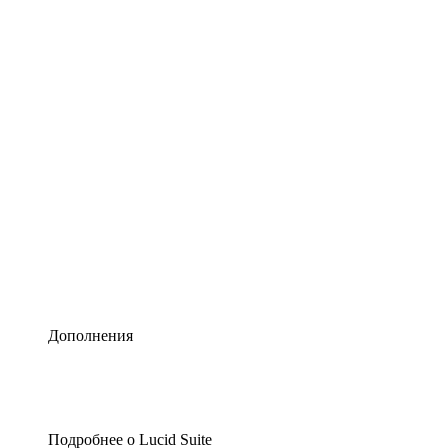
Умная схематизация
Lucidspark
Виртуальная доска для лучших идей
airfocus
Управление продуктами и дорожные карты
Дополнения
Подробнее о Lucid Suite