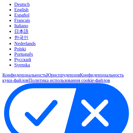
Deutsch
English
Español
Français
Italiano
日本語
한국인
Nederlands
Polski
Português
Pусский
Svenska
Конфиденциальность
Юриспруденция
Конфиденциальность
куки-файлов
Политика использования cookie-файлов