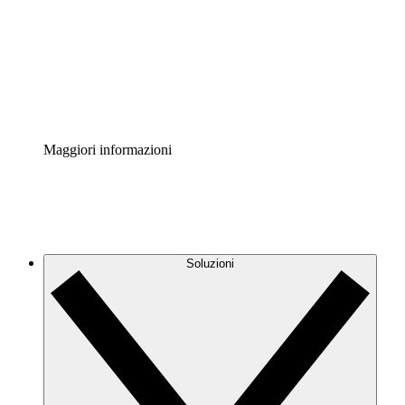
Standardizza e migliora la governance della
documentazione dei processi.
Enterprise Shield
Aggiungi un livello avanzato di sicurezza rafforzata e
controllo granulare.
Maggiori informazioni
Soluzioni