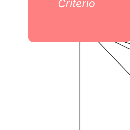
Organizzare un problema in una gerarchia.
Eseguire confronti, calcoli e valutazioni per aiutarti nelle tue
decisioni.
Collaborare con i colleghi nel processo decisionale.
Apri questo modello e aggiungi contenuti per personalizzare questo
diagramma di processo di gerarchia in base al tuo caso d'uso.
Modelli correlati