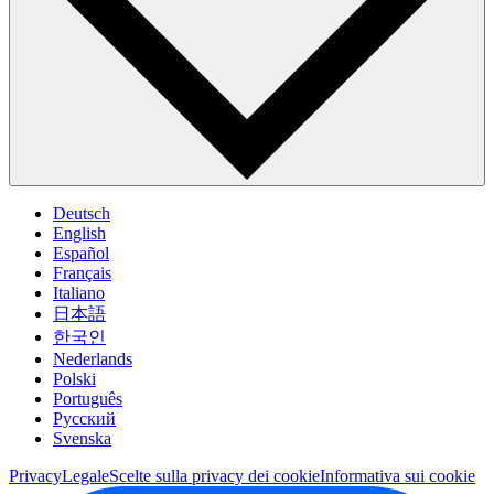
Deutsch
English
Español
Français
Italiano
日本語
한국인
Nederlands
Polski
Português
Pусский
Svenska
Privacy
Legale
Scelte sulla privacy dei cookie
Informativa sui cookie