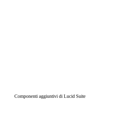
Diagrammi intelligenti
Lucidspark
Lavagna virtuale
Airfocus
Gestione del prodotto e roadmap
Componenti aggiuntivi di Lucid Suite
Acceleratore cloud
Comprendi e pianifica meglio i futuri cambiamenti della
tua infrastruttura cloud.
Acceleratore di processo