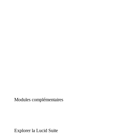
Diagrammes intelligents
Lucidspark
Tableau blanc virtuel
airfocus
Gestion de produit et roadmapping
Modules complémentaires
Explorer la Lucid Suite